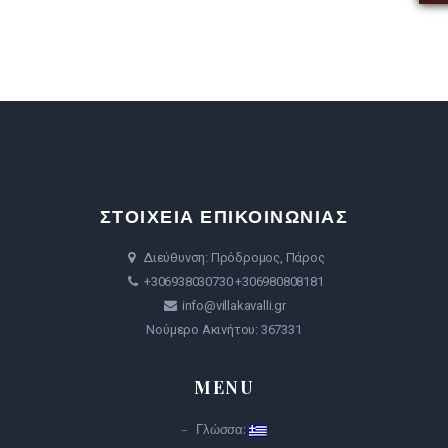
ΣΤΟΙΧΕΙΑ ΕΠΙΚΟΙΝΩΝΙΑΣ
Διεύθυνση: Πρόδρομος, Πάρος
+306938030730
+306980808181
info@villakavalli.gr
Νούμερο Ακινήτου: 367331
MENU
Γλώσσα: